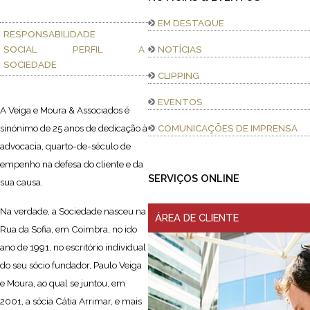
EM DESTAQUE
RESPONSABILIDADE
SOCIAL
PERFIL
A
NOTÍCIAS
SOCIEDADE
CLIPPING
EVENTOS
A Veiga e Moura & Associados é
sinónimo de 25 anos de dedicação à
COMUNICAÇÕES DE IMPRENSA
advocacia, quarto-de-século de
empenho na defesa do cliente e da
SERVIÇOS ONLINE
sua causa.
Na verdade, a Sociedade nasceu na
ÁREA DE CLIENTE
Rua da Sofia, em Coimbra, no ido
ano de 1991, no escritório individual
do seu sócio fundador, Paulo Veiga
e Moura, ao qual se juntou, em
2001, a sócia Cátia Arrimar, e mais