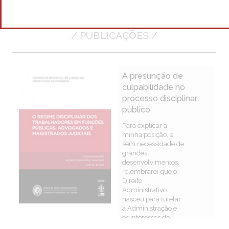
/ PUBLICAÇÕES /
A presunção de
culpabilidade no
processo disciplinar
público
Para explicar a
minha posição, e
sem necessidade de
grandes
desenvolvimentos,
relembrarei que o
Direito
Administrativo
nasceu para tutelar
a Administração e
os interesses do
Estado e não os