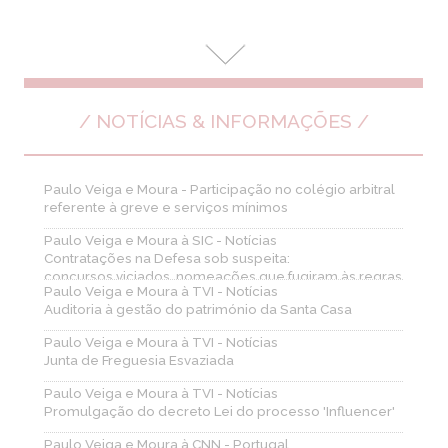
direitos dos
administrados.
(Página 37 e
seguintes)(...)
/ NOTÍCIAS & INFORMAÇÕES /
Paulo Veiga e Moura - Participação no colégio arbitral
referente à greve e serviços mínimos
Paulo Veiga e Moura à SIC - Notícias
Contratações na Defesa sob suspeita:
concursos viciados, nomeações que fugiram às regras
Paulo Veiga e Moura à TVI - Notícias
Auditoria à gestão do património da Santa Casa
Paulo Veiga e Moura à TVI - Notícias
Junta de Freguesia Esvaziada
Paulo Veiga e Moura à TVI - Notícias
Promulgação do decreto Lei do processo 'Influencer'
Paulo Veiga e Moura à CNN - Portugal