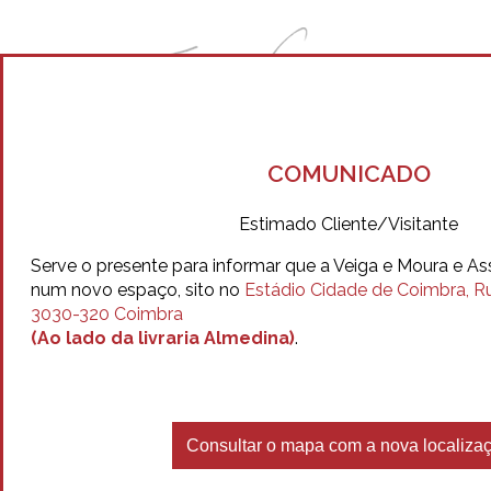
Privilegiamos a
COMUNICADO
A SOCIEDADE
EQUIPA
ESCRITÓRIOS
ÁREAS DE 
qualidade jurídica
Estimado Cliente/Visitante
Serve o presente para informar que a Veiga e Moura e A
procurando alcançar
num novo espaço, sito no
Estádio Cidade de Coimbra, Rua
3030-320 Coimbra
a excelência.
(Ao lado da livraria Almedina)
.
Consultar o mapa com a nova localiza