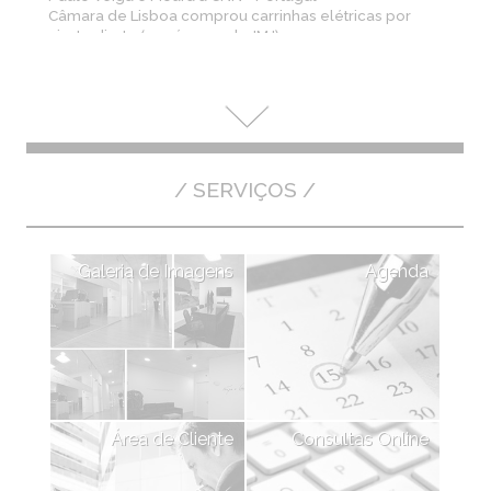
Câmara de Lisboa comprou carrinhas elétricas por
ajuste direto (na véspera da JMJ) a empresa que quase
perdeu concurso público
/ SERVIÇOS /
Galeria de Imagens
Agenda
Área de Cliente
Consultas Online