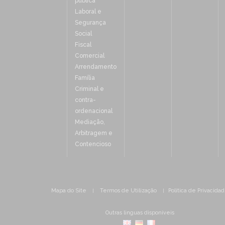
pública
Laboral e
Segurança
Social
Fiscal
Comercial
Arrendamento
Família
Criminal e
contra-
ordenacional
Mediação,
Arbitragem e
Contencioso
Mapa do Site
Termos de Utilização
Politica de Privacida
|
|
Outras linguas disponíveis